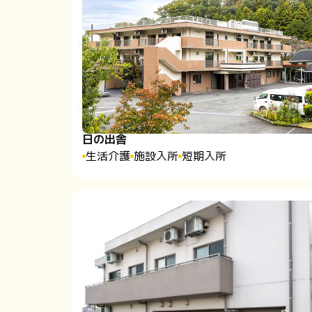
日の出舎
生活介護
施設入所
短期入所