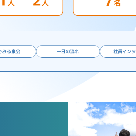
7
人
人
名
でみる泉会
一日の流れ
⁩社員イン