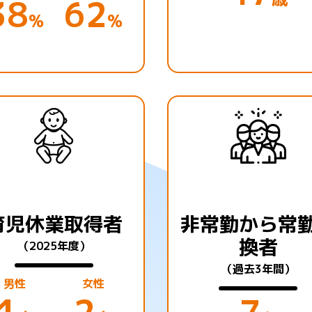
38
62
%
%
育児休業取得者
非常勤から常
換者
（2025年度）
（過去3年間）
男性
女性
1
2