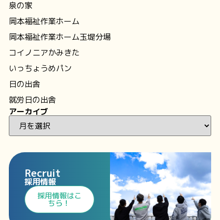
泉の家
岡本福祉作業ホーム
岡本福祉作業ホーム玉堤分場
コイノニアかみきた
いっちょうめパン
日の出舎
就労日の出舎
アーカイブ
Recruit
採用情報
⁩採用情報⁩はこ
ちら！