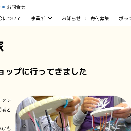
ト
お問合せ
会について
事業所
お知らせ
⁨寄付募集
ボラ
家
ョップに行ってきました
ークシ
用者と
みひも