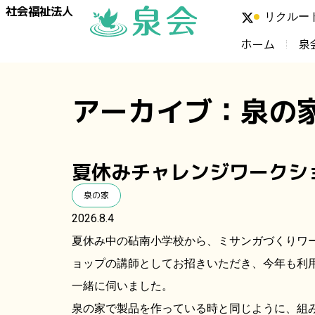
社会福祉法人
リクルー
ホーム
泉
アーカイブ：泉の
夏休みチャレンジワークシ
泉の家
2026.8.4
夏休み中の砧南小学校から、ミサンガづくりワ
ョップの講師としてお招きいただき、今年も利
一緒に伺いました。
泉の家で製品を作っている時と同じように、組