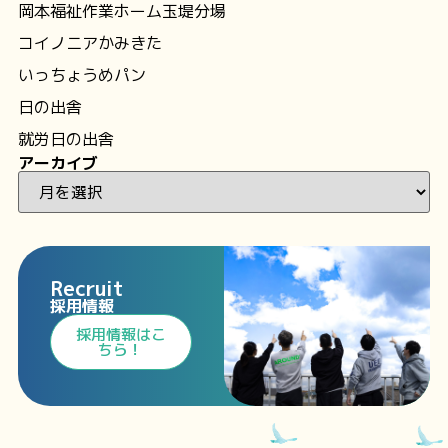
岡本福祉作業ホーム玉堤分場
コイノニアかみきた
いっちょうめパン
日の出舎
就労日の出舎
アーカイブ
Recruit
採用情報
⁩採用情報⁩はこ
ちら！